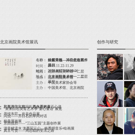
北京画院美术馆展讯
创作与研究
名称：
名称：
名称：
灿然天地——关广志艺术
洪耀弹线—2013北京展
松窗采薇—溥心畬绘画作
展
品展
2013.11.22-11.29
时间：
2026.8.07-2026.9.06
2013.10.25-11.20
时间：
时间：
地点：
北京画院美术馆一二层
地点：
地点：
北京画院美术馆一、二层
北京画院美术馆一二层
主办：
北京画院美术馆
展厅
主办：
中国美术家协会等
主办：
中国美术馆、北京画院
三百石印富翁——齐白石的金石心迹
和美净土—巴玛扎西水墨画展
“未来白石美育艺术季·童心童语”展览
寻找东莊—肖谷作品展
问虫——齐白石的草间对话
杨燕屏画展
京西揽胜——“三山五园”主题创作展
清音赋流水 泼墨写云山—杨秀明音乐•绘画展
真言可贵——周思聪的变法之路