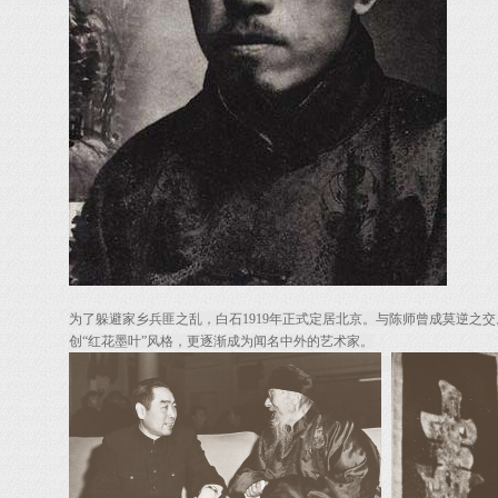
为了躲避家乡兵匪之乱，白石1919年正式定居北京。与陈师曾成莫逆之
创“红花墨叶”风格，更逐渐成为闻名中外的艺术家。