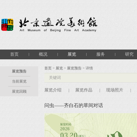
首页
概况
展览
服务
研究
首页
>
展览
>
展览预告
> 详情
展览预告
当前展览
展览介绍
展览作品
现场照片
|
|
|
展览回顾
问虫——齐白石的草间对话