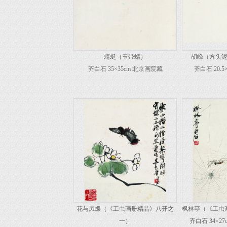
蜻蜓（玉带蜻）
胡峰（方头
齐白石 35×35cm 北京画院藏
齐白石 20.
花与凤蝶（《工虫画册精品》八开之
枫林亭（《工虫
一）
齐白石 34×27