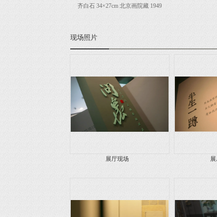
齐白石 34×27cm 北京画院藏 1949
现场照片
展厅现场
展