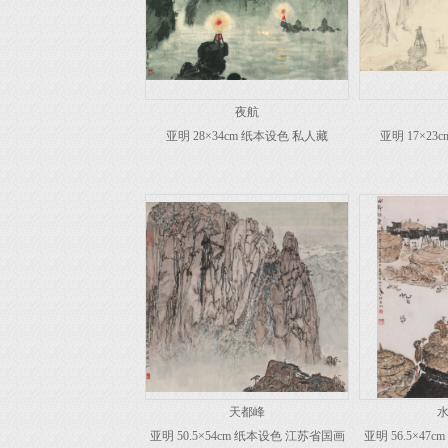
夜航
亚明 28×34cm 纸本设色 私人藏
亚明 17×2
天都峰
亚明 50.5×54cm 纸本设色 江苏省国画
亚明 56.5×4