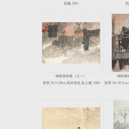
院藏 1961
院
钢铁捃拾集（之一）
钢铁捃
亚明 28.5×39cm 纸本设色 私人藏 1960
亚明 39×28.5c