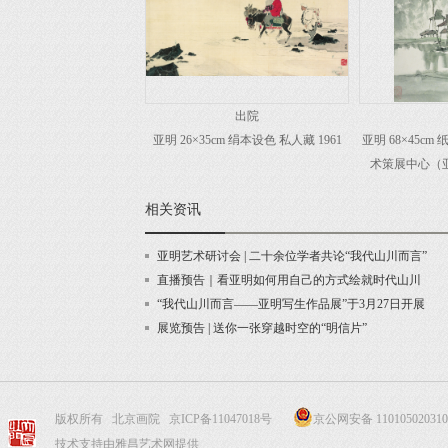
出院
亚明 26×35cm 绢本设色 私人藏 1961
亚明 68×45c
术策展中心（亚
相关资讯
亚明艺术研讨会 | 二十余位学者共论“我代山川而言”
直播预告｜看亚明如何用自己的方式绘就时代山川
“我代山川而言——亚明写生作品展”于3月27日开展
展览预告 | 送你一张穿越时空的“明信片”
版权所有 北京画院
京ICP备11047018号
京公网安备 110105020310
技术支持由雅昌艺术网提供