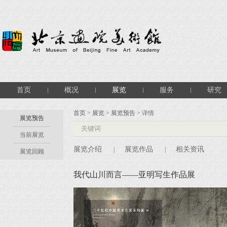
首页
概况
展览
服务
研究
首页
>
展览
>
展览预告
> 详情
展览预告
当前展览
展览介绍
展览作品
相关资讯
|
|
展览回顾
我代山川而言——亚明写生作品展