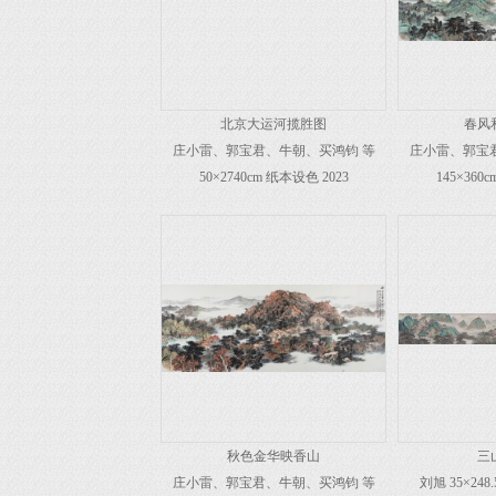
北京大运河揽胜图
春风
庄小雷、郭宝君、牛朝、买鸿钧 等
庄小雷、郭宝
50×2740cm 纸本设色 2023
145×360
秋色金华映香山
三
庄小雷、郭宝君、牛朝、买鸿钧 等
刘旭 35×248