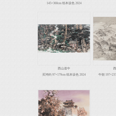
145×360cm 纸本设色 2024
西山道中
买鸿钧 97×179cm 纸本设色 2024
牛朝 197×23