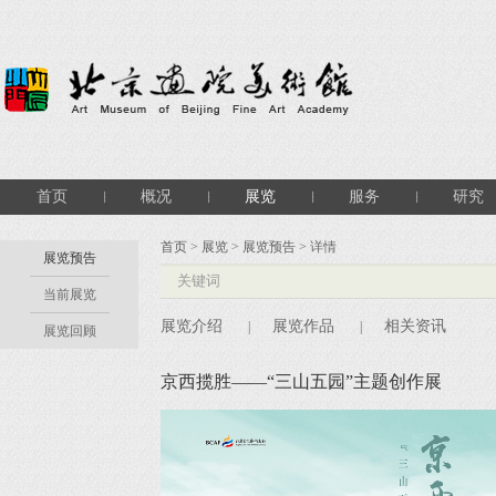
首页
概况
展览
服务
研究
首页
>
展览
>
展览预告
> 详情
展览预告
当前展览
展览介绍
展览作品
相关资讯
|
|
展览回顾
京西揽胜——“三山五园”主题创作展