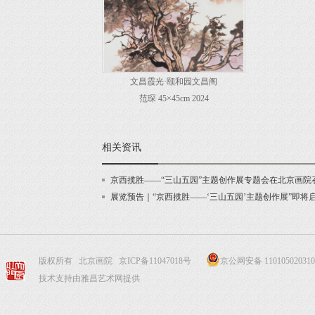
文昌霞光·颐和园文昌阁
范琛 45×45cm 2024
相关资讯
京西揽胜——“三山五园”主题创作展专题会在北京画院
展览预告｜“京西揽胜——‘三山五园’主题创作展”即将
版权所有 北京画院
京ICP备11047018号
京公网安备 110105020310
技术支持由雅昌艺术网提供