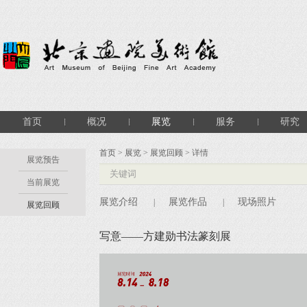
首页
概况
展览
服务
研究
首页
>
展览
>
展览回顾
> 详情
展览预告
当前展览
展览介绍
展览作品
现场照片
|
|
展览回顾
写意——方建勋书法篆刻展