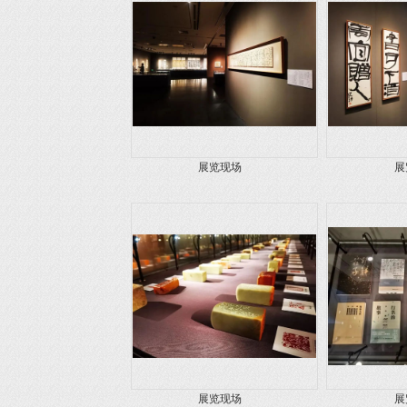
展览现场
展
展览现场
展