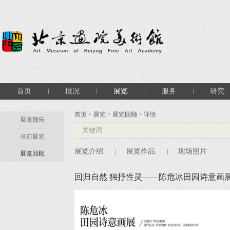
首页
概况
展览
服务
研究
首页
>
展览
>
展览回顾
> 详情
展览预告
当前展览
展览介绍
展览作品
现场照片
|
|
展览回顾
回归自然 独抒性灵——陈危冰田园诗意画