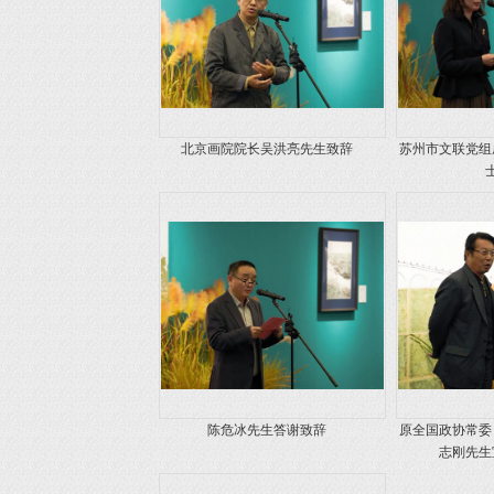
北京画院院长吴洪亮先生致辞
苏州市文联党组
陈危冰先生答谢致辞
原全国政协常委
志刚先生