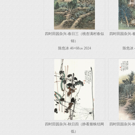
四时田园杂兴-春日三（桃杏满村春似
四时田园杂兴-
锦）
陈危冰 46×68㎝ 2024
陈危冰 4
四时田园杂兴-秋日四（静看簷蛛结网
四时田园杂兴-
低）