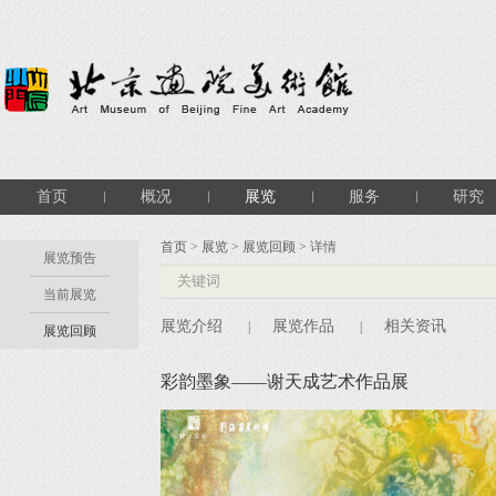
首页
概况
展览
服务
研究
首页
>
展览
>
展览回顾
> 详情
展览预告
当前展览
展览介绍
展览作品
相关资讯
|
|
展览回顾
彩韵墨象——谢天成艺术作品展