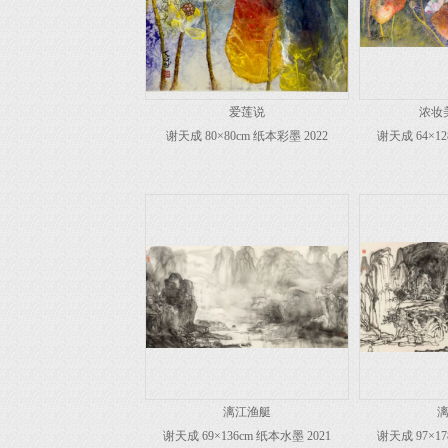
爱莲说
浓妆
谢天成 80×80cm 纸本彩墨 2022
谢天成 64×12
漓江渔艇
谢天成 69×136cm 纸本水墨 2021
谢天成 97×17