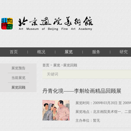
首页
概况
展览
服务
研究
首页
>
展览
>展览回顾
展览预告
当前展览
展览回顾
丹青化境——李斛绘画精品回顾展
展览时间：2009年03月20日 至 2009
展览地点：北京画院美术馆一、二
主办单位：暂无