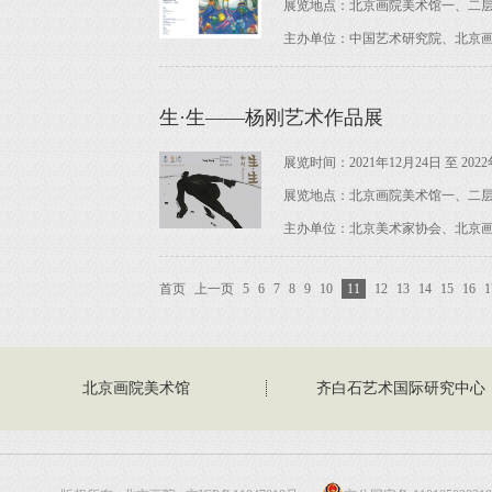
展览地点：北京画院美术馆一、二
主办单位：中国艺术研究院、北京
生·生——杨刚艺术作品展
展览时间：2021年12月24日 至 2022
展览地点：北京画院美术馆一、二
主办单位：北京美术家协会、北京
首页
上一页
5
6
7
8
9
10
11
12
13
14
15
16
1
北京画院美术馆
齐白石艺术国际研究中心