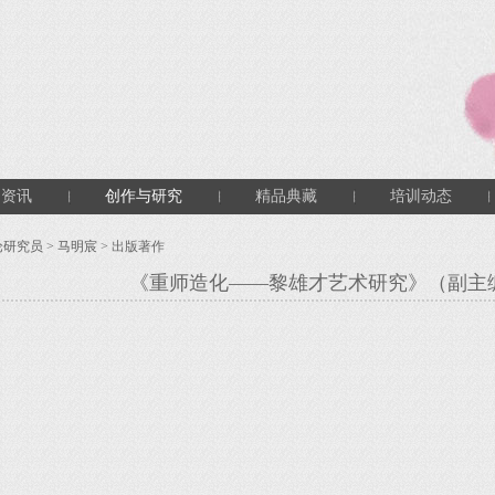
闻资讯
创作与研究
精品典藏
培训动态
论研究员
>
马明宸
> 出版著作
《重师造化——黎雄才艺术研究》（副主