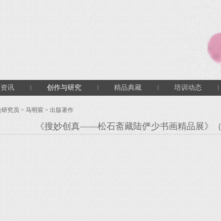
闻资讯
创作与研究
精品典藏
培训动态
论研究员
>
马明宸
> 出版著作
《搜妙创真——松石斋藏陆俨少书画精品展》