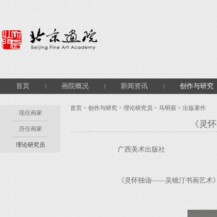
首页
画院概况
新闻资讯
创作与研究
首页
>
创作与研究
>
理论研究员
>
马明宸
> 出版著作
现任画家
《灵怀
历任画家
理论研究员
广西美术出版社 出版
《灵怀独诣——吴镜汀书画艺术