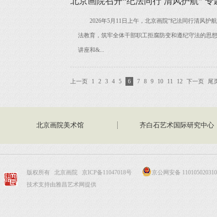
北京画院召开“纪法同行 清风护航” 
2026年5月11日上午，北京画院“纪法同行清风
法教育，筑牢全体干部职工拒腐防变和遵纪守法的思
讲座和&...
上一页
1
2
3
4
5
6
7
8
9
10
11
12
下一页
尾
北京画院美术馆
齐白石艺术国际研究中心
版权所有 北京画院
京ICP备11047018号
京公网安备 110105020310
技术支持由雅昌艺术网提供