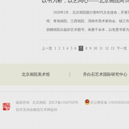
以书为桥，以艺同心——北京画院向1
2026年3月，北京画院践行新时代文化使命，开展
馆、青海画院、江西画院、渭南市美术家协会、镇江市
捐赠画院出版的艺术图书、画册千余本，以笔墨书香为纽
上一页
1
2
3
4
5
6
7
8
9
10
11
12
13
下一页
北京画院美术馆
齐白石艺术国际研究中心
版权所有 北京画院
京ICP备11047018号
京公网安备 110105020310
技术支持由雅昌艺术网提供