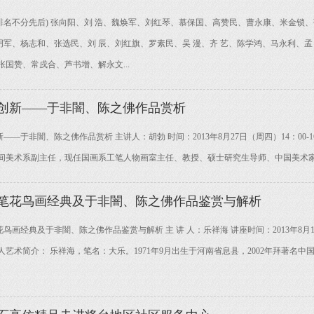
名不分先后) 张向阳、刘 浩、魏焕军、刘红琴、慕保国、高赞民、曹永康、米金锁、
军、杨志和、张选民、刘 辰、刘红旗、罗素民、吴 漫、齐 艺、陈学鸿、马永利、孟
张国赞、常戍合、芦书增、解永文...
创新——于非闇、陈之佛作品赏析
—于非闇、陈之佛作品赏析 主讲人：胡勃 时间：2013年8月27日（周四）14：00-
间美术系副主任，现任国画系工笔人物画室主任、教授、硕士研究生导师、中国美术家
笔花鸟画经典及于非闇、陈之佛作品鉴赏与解析
画经典及于非闇、陈之佛作品鉴赏与解析 主 讲 人：乐祥海 讲座时间：2013年8月15日
人艺术简介： 乐祥海，笔名：大乐。1971年9月出生于河南省息县，2002年拜著名