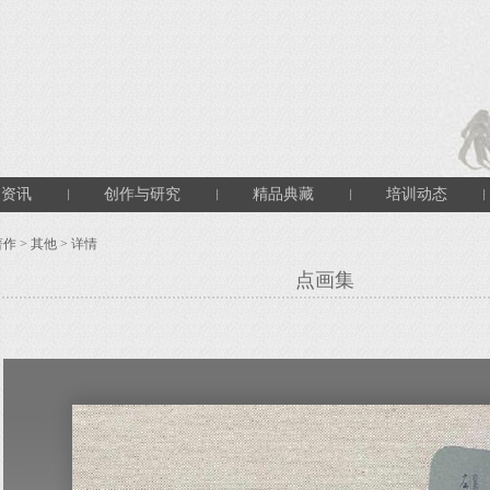
闻资讯
创作与研究
精品典藏
培训动态
著作
>
其他
> 详情
点画集