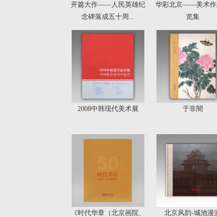
开篇大作——人民英雄纪
华彩北京——美术作
念碑落成五十周...
览集
2008中韩现代美术展
于非闇
《时代华章（北京画院、
北京风韵-城池漫