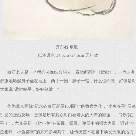
齐白石 歇歇
纸本设色 34.5cm×24.5cm 无年款
白石老人是一个很会劳逸结合的人，看他所画的《歇歇》，一位老者
舒服地蜷起身子坐在地上，两手一抱，脖子一缩，什么也不做，好像是对
大家说“适时躺平，好好歇歇！”
作为北京画院“纪念齐白石诞辰160周年”的收官之作，“小鱼在乎”展览
引发的强烈反响，更像是所有观众对白石老人的大声的应援——“我们在
乎！”，尤其是新一代“小鱼”在策展、观展、评展中的强大力量，通过“小
鱼相呼，小鱼都来”的方式参与其中，让传统艺术在当下焕发无限的活力