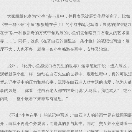
大家纷纷化身为“小鱼”参与其中，并且表示被展览作品治愈了。比如
《被一群00后“小鱼”狠狠地在乎了》的小红书笔记写道：展览的独特魅力
在于“以一种很新奇的方式带领观展的小鱼们去领略齐白石老人的艺术世
界……”。同样，这条《在齐白石的画里当一条小鱼》的笔记也写道：展
厅不大，人也不多，就像一条小鱼畅游在画中，安静又治愈。
另外，《化身小鱼感受白石先生的世界》这条笔记中说：进入展区，
观者就像小鱼一样，游动在白石先生的世界中。观看过程中，真的可以短
暂忘记生活中的压力和糟心事，沉浸在白石老人对生活的热爱，他为人处
事的风趣……你看，连白石老人都在跟我们说“人骂我，我也骂人”，绝不
内耗……整个展看下来非常有意思。”
《不止“小鱼在乎”》的笔记中写道：“白石老人的绘画世界在我周围展
开，而我不再是个旁观者，而是真的参与其中。同时，交互并不意味着一
味的数字化大屏，而是真的关注观展者和展品、和展览，乃至画家本人的