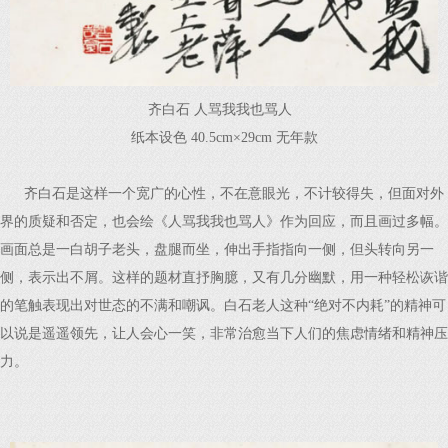
齐白石 人骂我我也骂人
纸本设色 40.5cm×29cm 无年款
齐白石是这样一个宽广的心性，不在意眼光，不计较得失，但面对外
界的质疑和否定，也会绘《人骂我我也骂人》作为回应，而且画过多幅。
画面总是一白胡子老头，盘腿而坐，伸出手指指向一侧，但头转向另一
侧，表示出不屑。这样的题材直抒胸臆，又有几分幽默，用一种轻松诙谐
的笔触表现出对世态的不满和嘲讽。白石老人这种“绝对不内耗”的精神可
以说是遥遥领先，让人会心一笑，非常治愈当下人们的焦虑情绪和精神压
力。