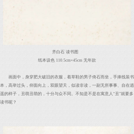
齐白石 读书图
纸本设色 110.5cm×45cm 无年款
画面中，身穿肥大破旧的衣服，着草鞋的男子倚石而坐，手捧线装书
本，高举过头，仰面向上，双眼望天，似读非读，一副无所事事、自在逍
遥的样子，丑萌丑萌的，十分与众不同。不知是不是在寓意人“丑”就要多
读书呢？