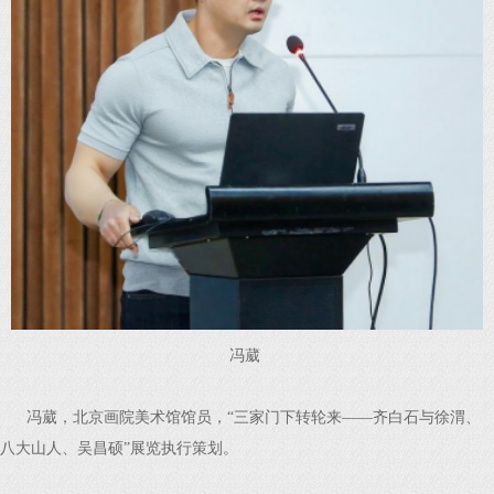
冯葳
冯葳，北京画院美术馆馆员，“三家门下转轮来——齐白石与徐渭、
八大山人、吴昌硕”展览执行策划。