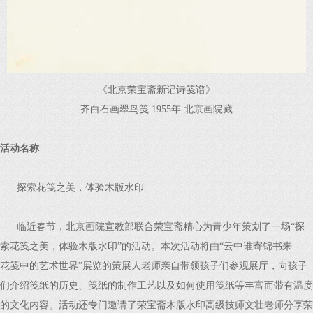
《北京荣宝斋新记诗笺谱》
齐白石画翠鸟笺 1955年 北京画院藏
活动名称
探索花笺之美，体验木版水印
临近春节，北京画院宣教部联合荣宝斋精心为青少年策划了一场“探
索花笺之美，体验木版水印”的活动。本次活动将由“云中谁寄锦书来——
花笺中的艺术世界”展览的策展人老师亲自带领孩子们参观展厅，向孩子
们介绍笺纸的历史、笺纸的制作工艺以及如何使用笺纸等丰富而带有温度
的文化内容。活动还专门邀请了荣宝斋木版水印高级技师文壮老师分享荣