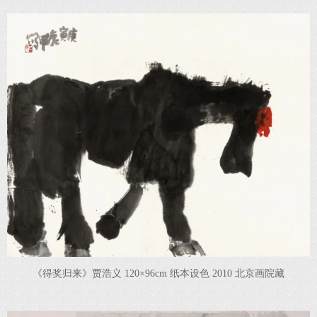
《得奖归来》贾浩义 120×96cm 纸本设色 2010 北京画院藏