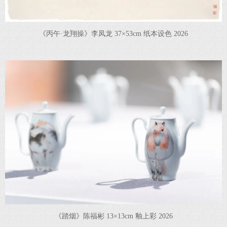
《丙午·龙翔操》李凤龙 37×53cm 纸本设色 2026
《踏烟》陈福彬 13×13cm 釉上彩 2026