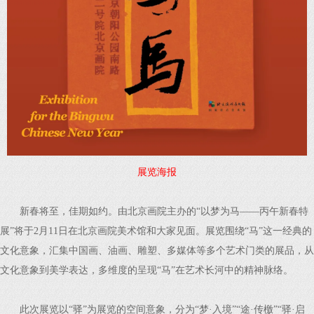
展览海报
新春将至，佳期如约。由北京画院主办的“以梦为马——丙午新春特
展”将于2月11日在北京画院美术馆和大家见面。展览围绕“马”这一经典的
文化意象，汇集中国画、油画、雕塑、多媒体等多个艺术门类的展品，从
文化意象到美学表达，多维度的呈现“马”在艺术长河中的精神脉络。
此次展览以“驿”为展览的空间意象，分为“梦·入境”“途·传檄”“驿·启