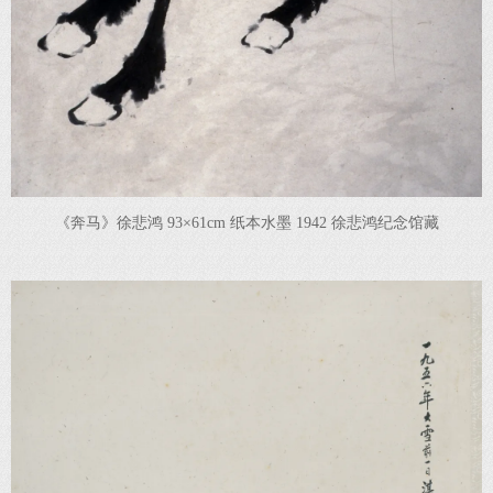
《奔马》徐悲鸿 93×61cm 纸本水墨 1942 徐悲鸿纪念馆藏