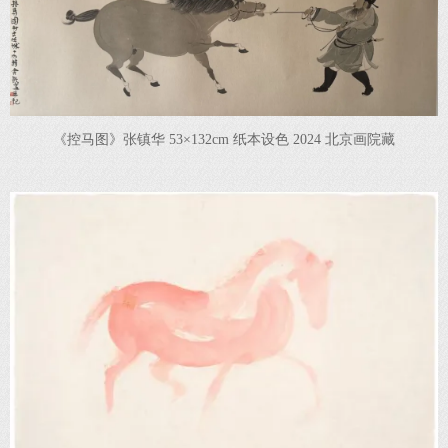
《控马图》张镇华 53×132cm 纸本设色 2024 北京画院藏