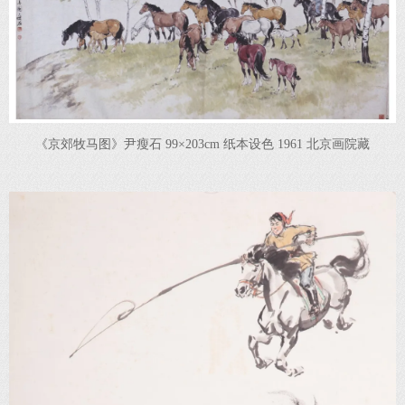
《京郊牧马图》尹瘦石 99×203cm 纸本设色 1961 北京画院藏