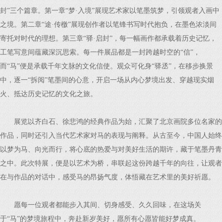
封”三个篇章。第一章“梦·入境”展现艺术家以笔墨筑梦，引领观者入画中
之境。第二章“途·传檄”展现创作者以笔锋书写时代抱负，在墨色浓淡间
寄托对时代的理想。第三章“驿·启封”，每一幅画作都承载着历史记忆，
工笔写意间蕴藏深沉思索。每一件展品都是一封跨越时空的“信”，
而“马”便是承载千年文脉的文化信使。观众可化身“驿丞”，在移步换景
中，逐一“拆阅”笔墨间的心意，开启一场从内心梦境出发、穿越现实烟
火、抵达历史记忆的文化之旅。
展览以齐白石、徐悲鸿的经典作品为始，汇聚了北京画院多位名家的
作品，同时还引入当代艺术家对马的表现与阐释。从古至今，中国人始终
以梦为马、向光而行，将心底的热爱与对美好生活的期许，藏于笔墨丹青
之中。此次特展，便是以艺术为桥，串联起这份跨越千年的向往，让观者
在与作品的对话中，感受马的昂扬气度，体悟藏在艺术里的美好祈愿。
愿每一位观者都能步入其间、切身感受、久久回味，在这场关
于“马”的梦境旅程中，奔赴新岁美好，愿所有心愿皆能好梦成真。