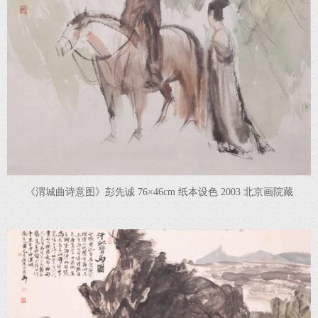
《渭城曲诗意图》彭先诚 76×46cm 纸本设色 2003 北京画院藏