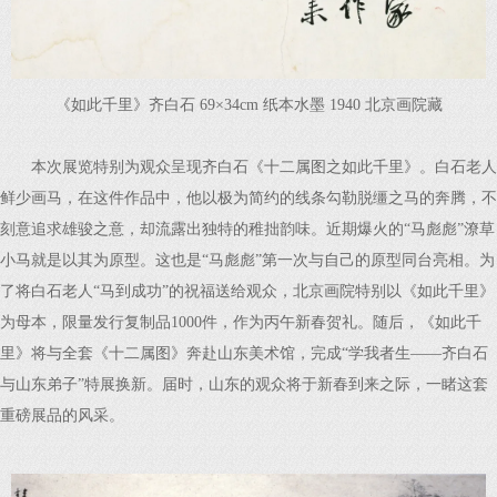
《如此千里》齐白石 69×34cm 纸本水墨 1940 北京画院藏
本次展览特别为观众呈现齐白石《十二属图之如此千里》。白石老人
鲜少画马，在这件作品中，他以极为简约的线条勾勒脱缰之马的奔腾，不
刻意追求雄骏之意，却流露出独特的稚拙韵味。近期爆火的“马彪彪”潦草
小马就是以其为原型。这也是“马彪彪”第一次与自己的原型同台亮相。为
了将白石老人“马到成功”的祝福送给观众，北京画院特别以《如此千里》
为母本，限量发行复制品1000件，作为丙午新春贺礼。随后，《如此千
里》将与全套《十二属图》奔赴山东美术馆，完成“学我者生——齐白石
与山东弟子”特展换新。届时，山东的观众将于新春到来之际，一睹这套
重磅展品的风采。