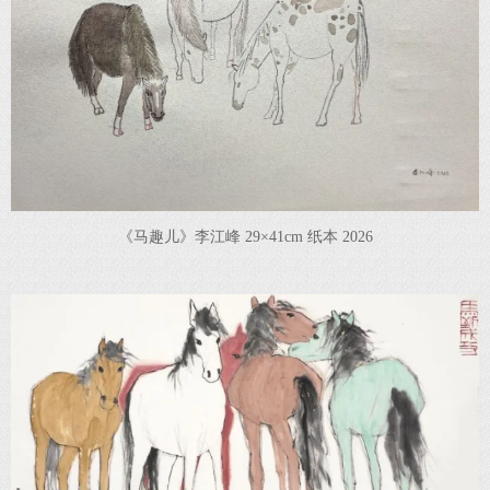
《马趣儿》李江峰 29×41cm 纸本 2026