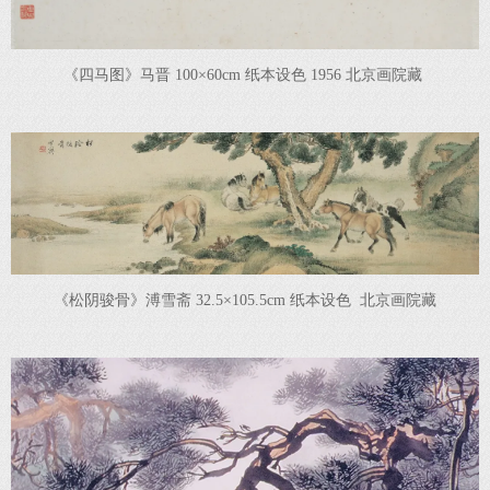
《四马图》马晋 100×60cm 纸本设色 1956 北京画院藏
《松阴骏骨》溥雪斋 32.5×105.5cm 纸本设色 北京画院藏