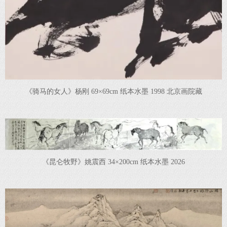
《骑马的女人》杨刚 69×69cm 纸本水墨 1998 北京画院藏
《昆仑牧野》姚震西 34×200cm 纸本水墨 2026