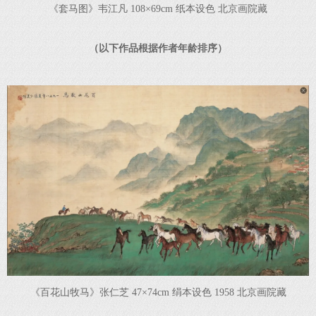
《套马图》韦江凡 108×69cm 纸本设色 北京画院藏
（以下作品根据作者年龄排序）
《百花山牧马》张仁芝 47×74cm 绢本设色 1958 北京画院藏