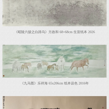
《昭陵六骏之白蹄乌》方政和 68×68cm 生宣纸本 2026
《九马图》乐祥海 65x206cm 纸本设色 2016年