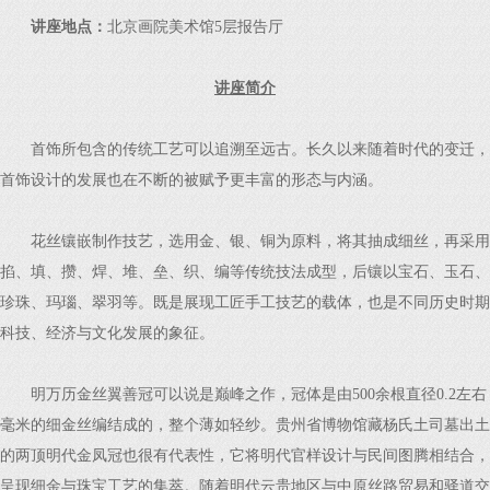
讲座地点：
北京画院美术馆5层报告厅
讲座简介
首饰所包含的传统工艺可以追溯至远古。长久以来随着时代的变迁，
首饰设计的发展也在不断的被赋予更丰富的形态与内涵。
花丝镶嵌制作技艺，选用金、银、铜为原料，将其抽成细丝，再采用
掐、填、攒、焊、堆、垒、织、编等传统技法成型，后镶以宝石、玉石、
珍珠、玛瑙、翠羽等。既是展现工匠手工技艺的载体，也是不同历史时期
科技、经济与文化发展的象征。
明万历金丝翼善冠可以说是巅峰之作，冠体是由500余根直径0.2左右
毫米的细金丝编结成的，整个薄如轻纱。贵州省博物馆藏杨氏土司墓出土
的两顶明代金凤冠也很有代表性，它将明代官样设计与民间图腾相结合，
呈现细金与珠宝工艺的集萃。随着明代云贵地区与中原丝路贸易和驿道交