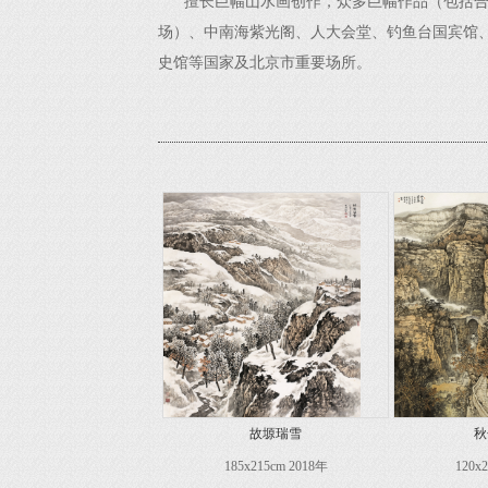
擅长巨幅山水画创作，众多巨幅作品（包括合
场）、中南海紫光阁、人大会堂、钓鱼台国宾馆
史馆等国家及北京市重要场所。
故塬瑞雪
秋
185x215cm 2018年
120x