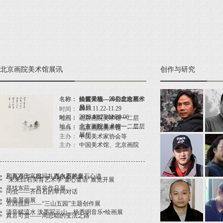
北京画院美术馆展讯
创作与研究
名称：
名称：
名称：
灿然天地——关广志艺术
洪耀弹线—2013北京展
松窗采薇—溥心畬绘画作
展
品展
2013.11.22-11.29
时间：
2026.8.07-2026.9.06
2013.10.25-11.20
时间：
时间：
地点：
北京画院美术馆一二层
地点：
地点：
北京画院美术馆一、二层
北京画院美术馆一二层
主办：
北京画院美术馆
展厅
主办：
中国美术家协会等
主办：
中国美术馆、北京画院
三百石印富翁——齐白石的金石心迹
和美净土—巴玛扎西水墨画展
“未来白石美育艺术季·童心童语”展览开展
寻找东莊—肖谷作品展
问虫——齐白石的草间对话
杨燕屏画展
京西揽胜——“三山五园”主题创作展
清音赋流水 泼墨写云山—杨秀明音乐•绘画展
真言可贵——周思聪的变法之路