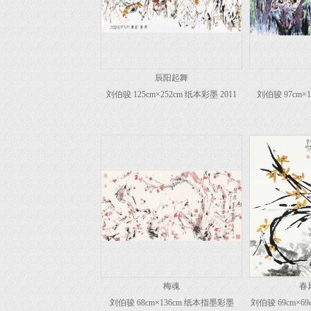
辰阳起舞
刘伯骏 125cm×252cm 纸本彩墨 2011
刘伯骏 97cm×1
梅魂
春
刘伯骏 68cm×136cm 纸本指墨彩墨
刘伯骏 69cm×6