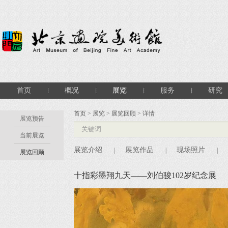
首页
概况
展览
服务
研究
首页
>
展览
>
展览回顾
> 详情
展览预告
当前展览
展览介绍
展览作品
现场照片
|
|
|
展览回顾
十指彩墨翔九天——刘伯骏102岁纪念展