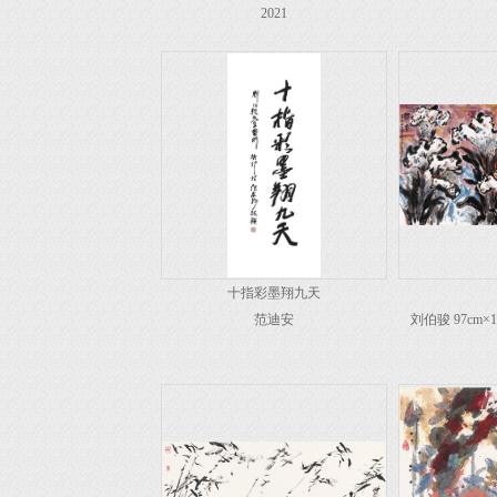
2021
十指彩墨翔九天
范迪安
刘伯骏 97cm×1