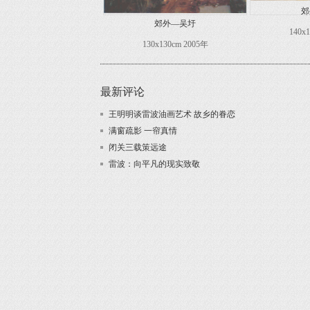
郊
郊外—吴圩
140x
130x130cm 2005年
最新评论
王明明谈雷波油画艺术 故乡的眷恋
满窗疏影 一帘真情
闭关三载策远途
雷波：向平凡的现实致敬