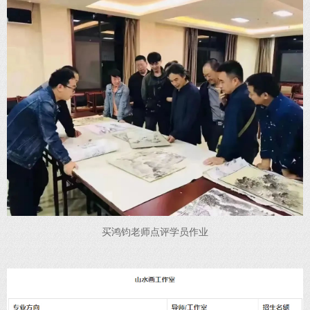
买鸿钧老师点评学员作业