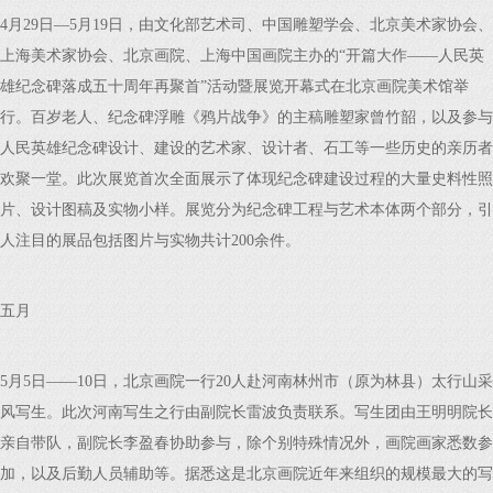
4月29日—5月19日，由文化部艺术司、中国雕塑学会、北京美术家协会、
上海美术家协会、北京画院、上海中国画院主办的“开篇大作——人民英
雄纪念碑落成五十周年再聚首”活动暨展览开幕式在北京画院美术馆举
行。百岁老人、纪念碑浮雕《鸦片战争》的主稿雕塑家曾竹韶，以及参与
人民英雄纪念碑设计、建设的艺术家、设计者、石工等一些历史的亲历者
欢聚一堂。此次展览首次全面展示了体现纪念碑建设过程的大量史料性照
片、设计图稿及实物小样。展览分为纪念碑工程与艺术本体两个部分，引
人注目的展品包括图片与实物共计200余件。
五月
5月5日——10日，北京画院一行20人赴河南林州市（原为林县）太行山采
风写生。此次河南写生之行由副院长雷波负责联系。写生团由王明明院长
亲自带队，副院长李盈春协助参与，除个别特殊情况外，画院画家悉数参
加，以及后勤人员辅助等。据悉这是北京画院近年来组织的规模最大的写