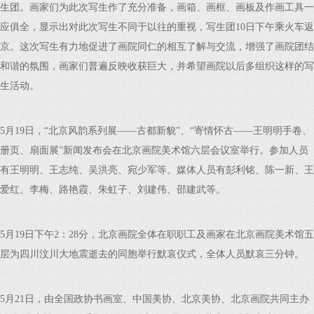
生团。画家们为此次写生作了充分准备，画箱、画框、画板及作画工具一
应俱全，显示出对此次写生不同于以往的重视，写生团10日下午乘火车返
京。这次写生有力地促进了画院同仁的相互了解与交流，增强了画院团结
和谐的氛围，画家们普遍反映收获巨大，并希望画院以后多组织这样的写
生活动。
5月19日，“北京风韵系列展——古都新貌”、“寄情怀古——王明明手卷、
册页、扇面展”新闻发布会在北京画院美术馆六层会议室举行。参加人员
有王明明、王志纯、吴洪亮、宛少军等。媒体人员有彭利铭、陈一新、王
爱红、李梅、路艳霞、朱虹子、刘建伟、邵建武等。
5月19日下午2：28分，北京画院全体在职职工及画家在北京画院美术馆五
层为四川汶川大地震逝去的同胞举行默哀仪式，全体人员默哀三分钟。
5月21日，由全国政协书画室、中国美协、北京美协、北京画院共同主办