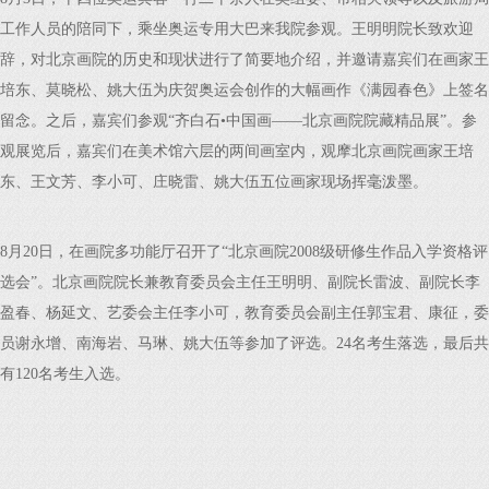
工作人员的陪同下，乘坐奥运专用大巴来我院参观。王明明院长致欢迎
辞，对北京画院的历史和现状进行了简要地介绍，并邀请嘉宾们在画家王
培东、莫晓松、姚大伍为庆贺奥运会创作的大幅画作《满园春色》上签名
留念。之后，嘉宾们参观“齐白石•中国画——北京画院院藏精品展”。参
观展览后，嘉宾们在美术馆六层的两间画室内，观摩北京画院画家王培
东、王文芳、李小可、庄晓雷、姚大伍五位画家现场挥毫泼墨。
8月20日，在画院多功能厅召开了“北京画院2008级研修生作品入学资格评
选会”。北京画院院长兼教育委员会主任王明明、副院长雷波、副院长李
盈春、杨延文、艺委会主任李小可，教育委员会副主任郭宝君、康征，委
员谢永增、南海岩、马琳、姚大伍等参加了评选。24名考生落选，最后共
有120名考生入选。