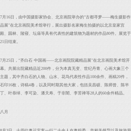
7月16日，由中国摄影家协会、北京画院举办的“古都寻梦——梅生摄影作
品展”在北京画院美术馆举行，展出摄影名家梅生拍摄的以北京皇家宫
殿、园林、陵寝、坛庙等具有代表性的建筑物为题材的作品80件。展览于
21日结束。
7月25日，“齐白石·中国画——北京画院院藏精品展”在北京画院美术馆开
幕。共展出院藏精品近200件，分为本真无变、世纪丹青、心画大象三个
主题，其中齐白石的人物、山水、花鸟代表性作品100余件、画稿20件，
石印16枚，诗稿4卷，以及同时期其他大家，包括吴昌硕、陈师曾、陈半
丁、叶恭绰、李可染、潘天寿、于非闇、李苦禅等28人的60余件精品。
八月
8月3日，十四位奥运宾客一行二十余人在奥组委、市相关领导以及旅游局