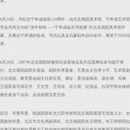
束。
6月24日，为纪念宁斧成诞辰110周年，由北京画院美术馆、宁斧成艺术研
究会共同主办的“淡中有味——宁斧成金石书画展”在北京画院美术馆开
幕。共展出宁斧成的绘画、书法以及金石篆刻作品90余件。展览于29日结
束。
6月26日，2007年北京画院研修班结业座谈会及作品观摩在多功能厅举
行。北京画院副院长雷波、副院长李盈春、艺委会主任李小可、艺术室副
主任汤苗、教育委会副主任郭宝君、康征，委员南海岩、谢永增、马琳、
王冠军及导师石齐、王文芳、王培东、庄小雷、纪清远、白羽平和全体研
修生参加了会议。会议由郭宝君主持。
近日，市委常委、统战部部长尤兰田专程到北京画院看望无党派人士、全
国政协常委、北京市文化局副局长、北京画院院长王明明，对王明明同志
在奥运筹办和抗震救灾工作中做出的贡献给予充分肯定并希望王明明同志