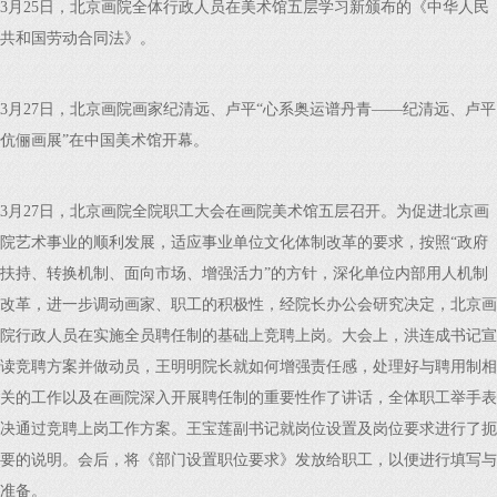
3月25日，北京画院全体行政人员在美术馆五层学习新颁布的《中华人民
共和国劳动合同法》。
3月27日，北京画院画家纪清远、卢平“心系奥运谱丹青——纪清远、卢平
伉俪画展”在中国美术馆开幕。
3月27日，北京画院全院职工大会在画院美术馆五层召开。为促进北京画
院艺术事业的顺利发展，适应事业单位文化体制改革的要求，按照“政府
扶持、转换机制、面向市场、增强活力”的方针，深化单位内部用人机制
改革，进一步调动画家、职工的积极性，经院长办公会研究决定，北京画
院行政人员在实施全员聘任制的基础上竞聘上岗。大会上，洪连成书记宣
读竞聘方案并做动员，王明明院长就如何增强责任感，处理好与聘用制相
关的工作以及在画院深入开展聘任制的重要性作了讲话，全体职工举手表
决通过竞聘上岗工作方案。王宝莲副书记就岗位设置及岗位要求进行了扼
要的说明。会后，将《部门设置职位要求》发放给职工，以便进行填写与
准备。