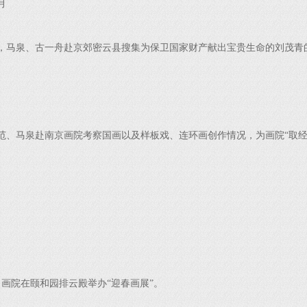
月
月，马泉、古一舟赴京郊密云县搜集为保卫国家财产献出宝贵生命的刘茂青
范、马泉赴南京画院考察国画以及样板戏、连环画创作情况，为画院“取经
，画院在颐和园排云殿举办“迎春画展”。