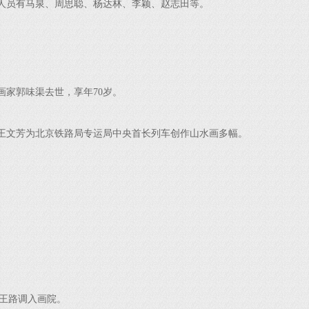
人员有马泉、周思聪、杨达林、李颖、赵志田等。
画家郭味渠去世，享年70岁。
王文芳为北京铁路局专运局中央首长列车创作山水画多幅。
王路调入画院。