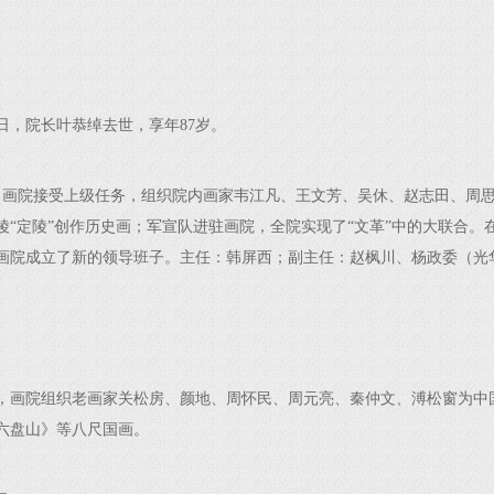
6日，院长叶恭绰去世，享年87岁。
，画院接受上级任务，组织院内画家韦江凡、王文芳、吴休、赵志田、周
陵“定陵”创作历史画；军宣队进驻画院，全院实现了“文革”中的大联合。
画院成立了新的领导班子。主任：韩屏西；副主任：赵枫川、杨政委（光
月，画院组织老画家关松房、颜地、周怀民、周元亮、秦仲文、溥松窗为中
六盘山》等八尺国画。