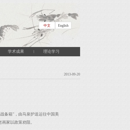
中文
English
学术成果
理论学习
2013-09-20
战备箱”，由马泉护送运往中国美
老画家以政策劝阻。