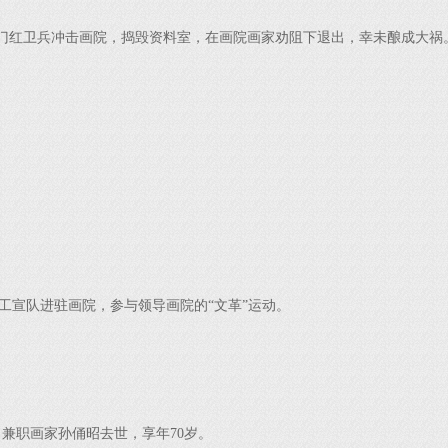
门红卫兵冲击画院，捣毁资料室，在画院画家劝阻下退出，幸未酿成大祸
宣队进驻画院，参与领导画院的“文革”运动。
，兼职画家孙俑昭
去世，享年70岁。