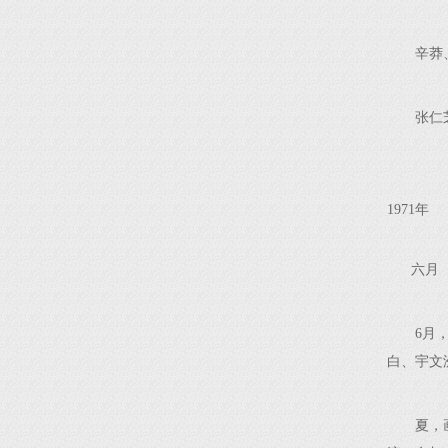
辛莽
张仁
1971年
六月
6月
白、宇文
夏，