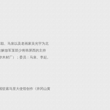
思聪、马泉以及老画家吴光宇为北
在解放军某部少将韩屏西的主持
华木材厂）；委员：马泉、李起。
国驻索马里大使馆创作《井冈山黄