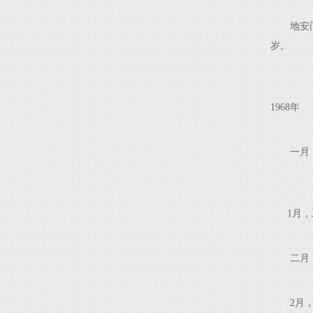
地安
岁。
1968年
一月
1月，工
二月
2月