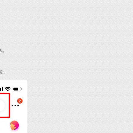
观。
后。