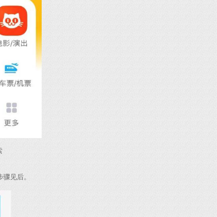
索
步骤见后。