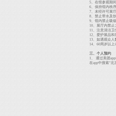
5、在馆参观期间
6、保持馆内秩
7、未经许可展厅
8、禁止带水及饮
9、馆内禁止吸烟
10、展厅内禁止
11、注意清洁卫
12、爱护展品和
13、如遇观众人
14、60周岁以上
三、个人预约
1、 通过美团app
在app中搜索“北