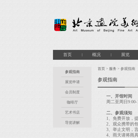
首页
概况
展览
首页
>
服务
> 参观指南
参观指南
参观指南
展览申请
会员制度
一、开馆时间
周二至周日9:00-1
咖啡厅
艺术书店
二、参观须知
1、免费开放，提前
导览讲解
2、观众携带的包
3、举止文明，言
4、雨天请将雨具